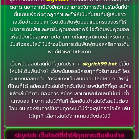
ตลาด นอกจากนี้ยังมีความสามารถในการจัดโปรโมชั่นที่น่า
ตื่นเต้นเพื่อดึงดูดลูกค้าและทำให้เป็นที่นิยมกับผู้เล่นชาว
เอเชียจำนวนมาก ไซต์เดิมพันฟุตบอลแบบครบวงจรที่ให้
บริการเดิมพันและสตรีมฟุตบอลสดฟรี ไซต์เดิมพันฟุตบอล
แห่งนี้ยังเป็นจุดหมายปลายทางที่สมบูรณ์แบบสำหรับความ
บันเทิงออนไลน์ ไม่ว่าจะเป็นการเดิมพันฟุตบอลหรือการเดิม
พันกีฬาหลายประเภท
เว็บพนันออนไลน์ที่ดีที่สุดในประเทศ
skyrich99 bet
มีเว็บ
ไหนให้เดิมพันบ้าง? เว็บพนันบอลมีครบทุกทัวร์นาเมนต์ ใคร
จะแทงบอลทุกวัน ใครจะแทงเว็บพนันออนไลน์ให้มีเกมใหญ่
ที่ไหนก็ได้ สมัครแล้วเล่นได้ทุกวันกับป้ายพนันที่ดีที่สุด สมัคร
แล้วเล่นได้ตามต้องการ สมัครแล้วเดิมพันได้เลยไม่มีขั้นต่ำ
แทงบอล 1 บาท เล่นได้ทันที ล็อคอินเข้าเล่นได้เลยไม่ต้อง
โอนเงิน รองรับการใช้งานทุกระบบไม่ว่าจะอุปกรณ์อะไร เล่น
ได้ทุกที่ เลือกเล่นได้จากเกมส์ดังต่อไปนี้
skyrich เว็บไซต์ที่ทำให้ทุกการเดิมพันง่าย