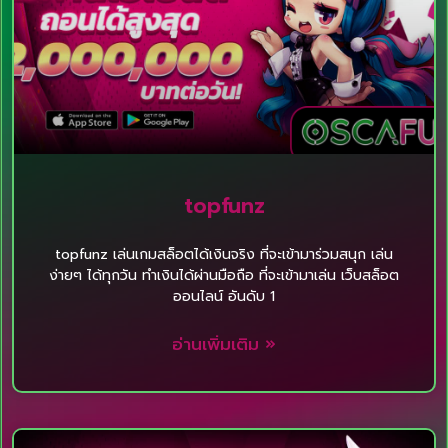
topfunz
topfunz เล่นเกมสล็อตได้เงินจริง ที่จะเข้ามาร่วมสนุก เล่น
ง่ายๆ ได้ทุกวัน ทำเงินได้ผ่านมือถือ ที่จะเข้ามาเล่น เว็บสล็อต
ออนไลน์ อันดับ 1
อ่านเพิ่มเติม »