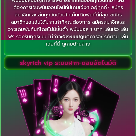
พนันบอลมีปัญหาสารพัด อยากเล่นบอลทุกวันไหม? ใคร
ต้องการเว็บพนันออนไลน์ที่มีเกมเจ๋งๆ อยู่ทุกที่? สมัคร
สมาชิกและเล่นทุกวันด้วยโทเค็นเดิมพันที่ดีที่สุด สมัคร
สมาชิกและเล่นได้มากเท่าที่คุณต้องการ สมัครสมาชิกและ
วางเดิมพันทันทีโดยไม่มีขั้นต่ำ พนันบอล 1 บาท เล่นเร็ว เล่น
ฟรี รองรับทุกระบบ ไม่ว่าจะใช้ระบบปฏิบัติการอะไรก็ตาม เล่น
เลยที่นี่ ดูเกมด้านล่าง
skyrich vip ระบบฝาก-ถอนอัตโนมัติ