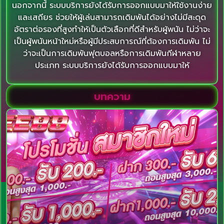
นอกจากนี้ ระบบบริการยังได้รับการออกแบบมาให้ใช้งานง่าย
และเสถียร ช่วยให้ผู้เล่นสามารถเดิมพันได้อย่างไม่มีสะดุด
อัตราต่อรองที่สูงทำให้เป็นตัวเลือกที่ดีสำหรับผู้พนัน ไม่ว่าจะ
เป็นผู้พนันหน้าใหม่หรือผู้มีประสบการณ์ที่ต้องการเดิมพัน ไม่
ว่าจะเป็นการเดิมพันฟุตบอลหรือการเดิมพันกีฬาหลาย
ประเภท ระบบบริการยังได้รับการออกแบบมาให้
บทความ