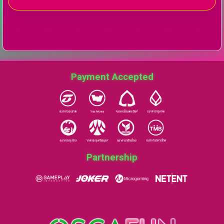
Payment Accepted
Partnership