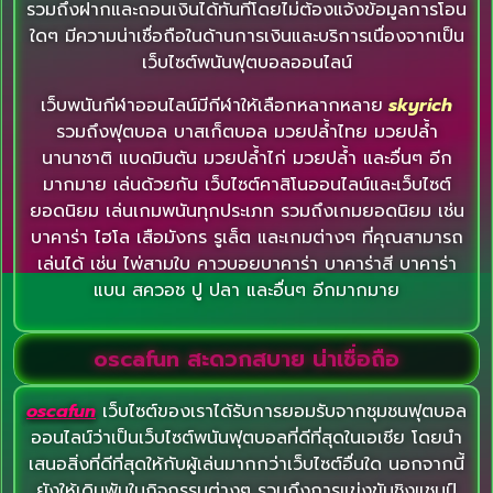
รวมถึงฝากและถอนเงินได้ทันทีโดยไม่ต้องแจ้งข้อมูลการโอน
ใดๆ มีความน่าเชื่อถือในด้านการเงินและบริการเนื่องจากเป็น
เว็บไซต์พนันฟุตบอลออนไลน์
เว็บพนันกีฬาออนไลน์มีกีฬาให้เลือกหลากหลาย
skyrich
รวมถึงฟุตบอล บาสเก็ตบอล มวยปล้ำไทย มวยปล้ำ
นานาชาติ แบดมินตัน มวยปล้ำไก่ มวยปล้ำ และอื่นๆ อีก
มากมาย เล่นด้วยกัน เว็บไซต์คาสิโนออนไลน์และเว็บไซต์
ยอดนิยม เล่นเกมพนันทุกประเภท รวมถึงเกมยอดนิยม เช่น
บาคาร่า ไฮโล เสือมังกร รูเล็ต และเกมต่างๆ ที่คุณสามารถ
เล่นได้ เช่น ไพ่สามใบ คาวบอยบาคาร่า บาคาร่าสี บาคาร่า
แบน สควอช ปู ปลา และอื่นๆ อีกมากมาย
oscafun สะดวกสบาย น่าเชื่อถือ
oscafun
เว็บไซต์ของเราได้รับการยอมรับจากชุมชนฟุตบอล
ออนไลน์ว่าเป็นเว็บไซต์พนันฟุตบอลที่ดีที่สุดในเอเชีย โดยนำ
เสนอสิ่งที่ดีที่สุดให้กับผู้เล่นมากกว่าเว็บไซต์อื่นใด นอกจากนี้
ยังให้เดิมพันในกิจกรรมต่างๆ รวมถึงการแข่งขันชิงแชมป์