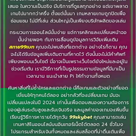
เสมอ ในความเป็นจริง มีบริการที่ดูแลทุกอย่าง แต่เขาพลาด
เกมไปมากกว่าครึ่ง ตั้งแต่นั้นมา เกมหลายเกมถูกปิดเพื่อ
ซ่อมแซม ไม่มีที่เล่น ส่วนใหญ่เป็นเพียงบริษัทผลิตของเล่น
กระบวนการออนไลน์นั้นง่าย แต่การคลิกและเปลี่ยนหน้าจอ
นั้นง่ายพอๆ กับการเลื่อนดูข้อมูลการวิจัยเพิ่มเติม
สกาย99เบท
คุณจะไม่พบสิ่งที่แตกต่าง อย่างไรก็ตาม คุณ
จะไม่ได้รับข้อมูลเพิ่มเติมตามที่คาดไว้ ดังนั้นจะไม่มีคำศัพท์
เพียงพอบนเว็บไซต์ นี่อาจเป็นเพราะเว็บไซต์ยังใหม่และอยู่ใน
ช่วงเริ่มต้น เรามีวิธีการที่เป็นรูปธรรมตามข้อมูลที่มีมาเป็น
เวลานาน แนะนำสาย Pi ให้ทำงานทั้งหมด
ค้นหาสิ่งที่ไม่ซ้ำใครและแตกต่าง นี่คือเกมและตัวอย่างที่ยอด
เยี่ยมให้ทุกคนได้ลอง อย่ากลัวที่จะเปลี่ยนเกม มันจะ
เปลี่ยนแปลงในปี 2024 เท่านั้นเพื่อตอบสนองความต้องการ
ของผู้เล่นระดับสูงและรับเงินจริง และมูลค่าของเกมจะเพิ่มขึ้น
เรียนรู้วิธีการหารายได้ทุกวัน
99skybet
คุณสามารถเล่น
เกมคาสิโนออนไลน์บนอินเทอร์เน็ตได้ตลอด 24 ชั่วโมง
โปรแกรมสำหรับเงินทั้งหมดและเล่นสล็อตที่น่าตื่นเต้นเพื่อ