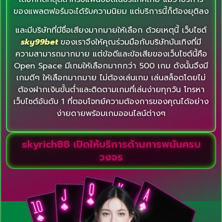
ของแพลตฟอร์มจะได้รับความนิยม แต่บริการนี้ก็ต้องยุติลง
และมีบริษัทที่มีชื่อเสียงมากมายให้เลือก ด้วยเหตุนี้ เว็บไซต์
sky99bet
ของเราจึงให้คุณร่วมมือกับบริษัทบันเทิงที่มี
ความสามารถมากมาย แต่ข้อดีและข้อเสียของเว็บไซต์นี้คือ
Open Space มีเกมให้เลือกมากกว่า 500 เกม ดังนั้นจึงมี
เกมดีๆ ให้เลือกมากมาย ไม่ต้องเล่นเกม เล่นสล็อตโดยไม่
ต้องฝากเงินขั้นต่ำและติดตามเกมที่เล่นง่ายทุกวัน โทรหา
เว็บไซต์อันดับ 1 ที่ตอบโจทย์ความต้องการของคุณได้อย่าง
ง่ายดายพร้อมเกมออนไลน์ต่างๆ
skyrich88 เปิดให้บริการด้านการพนันครบ
วงจร