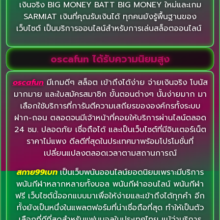
เงินจริง BIG MONEY BATT BIG MONEY ใหม่และเกม
SARMIAT เงินที่คุณรับเงินได้ ทุกคนยังรู้พื้นฐานของ
เว็บไซต์ เป็นบริการออนไลน์สำหรับการเล่นสล็อตออนไลน์
oscafun ได้รับความนิยมสูง
oscafun
มีเกมดีๆ สล็อต เข้าถึงได้ง่าย จ่ายเงินจริง โบนัส
มากมาย และใบสมัครสมาชิก ขั้นตอนต่างๆ นั้นง่ายมาก มา
เลือกใช้บริการที่การันตีความเสถียรขององค์กรทั้งระบบ
ฝาก-ถอน ตลอดจนมีเจ้าหน้าที่คอยให้บริการผ่านไลน์ตลอด
24 ชม. ปลอดภัย เชื่อถือได้ และเป็นเว็บไซต์ที่มีอินเตอร์เน็ต
ราคาไม่แพง ดีลดีที่สุดในประเทศมาพร้อมโปรโมชั่นที่
เปลี่ยนแปลงตลอดเวลาตามสถานการณ์
สกาย99เบท
เป็นเว็บพนันออนไลน์ยอดนิยมเพราะมีบริการ
พนันกีฬาหลากหลายทั้งบอล พนันกีฬาออนไลน์ พนันกีฬา
ฟรี เว็บไซต์นี้ออกแบบมาเพื่อให้ง่ายและเข้าถึงได้ทุกคำ อีก
ทั้งยังเป็นหนึ่งในแพลตฟอร์มที่น่าเชื่อถือที่สุด ทำให้เป็นตัว
เลือกที่ดีที่สุดสำหรับแฟนบอลในประเทศไทย แม้ว่าบริการ