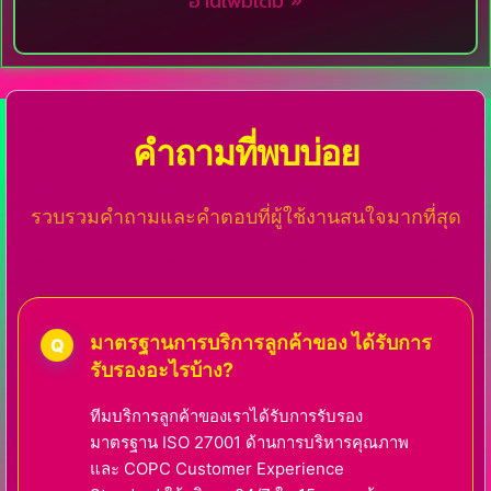
อ่านเพิ่มเติม »
คำถามที่พบบ่อย
รวบรวมคำถามและคำตอบที่ผู้ใช้งานสนใจมากที่สุด
มาตรฐานการบริการลูกค้าของ ได้รับการ
รับรองอะไรบ้าง?
ทีมบริการลูกค้าของเราได้รับการรับรอง
มาตรฐาน ISO 27001 ด้านการบริหารคุณภาพ
และ COPC Customer Experience