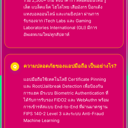
รวม 2,500+ เกม ทั้งบาคาร่า สล็อตออนไลน์ รู
เล็ต แบล็คแจ็ค ไฮโลไทย เสือมังกร ป็อกเด้ง
แทงบอลออนไลน์ และเกมยิงปลา ผ่านการ
รับรองจาก iTech Labs และ Gaming
Laboratories International (GLI) มีการ
อัพเดทเกมใหม่ทุกสัปดาห์
ความปลอดภัยของแอปมือถือ เป็นอย่างไร?
แอปมือถือใช้เทคโนโลยี Certificate Pinning
และ Root/Jailbreak Detection เพื่อป้องกัน
การแฮค มีระบบ Biometric Authentication ที่
ได้รับการรับรอง FIDO2 และ WebAuthn พร้อม
การเข้ารหัสแบบ End-to-End ที่ผ่านมาตรฐาน
FIPS 140-2 Level 3 และระบบ Anti-Fraud
Machine Learning